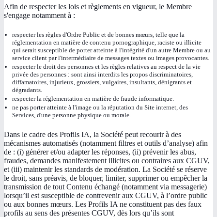
Afin de respecter les lois et règlements en vigueur, le Membre
s'engage notamment à :
respecter les règles d'Ordre Public et de bonnes mœurs, telle que la
réglementation en matière de contenu pornographique, raciste ou illicite
qui serait susceptible de porter atteinte à l'intégrité d'un autre Membre ou au
service client par l'intermédiaire de messages textes ou images provocantes.
respecter le droit des personnes et les règles relatives au respect de la vie
privée des personnes : sont ainsi interdits les propos discriminatoires,
diffamatoires, injurieux, grossiers, vulgaires, insultants, dénigrants et
dégradants.
respecter la réglementation en matière de fraude informatique.
ne pas porter atteinte à l'image ou la réputation du Site internet, des
Services, d'une personne physique ou morale.
Dans le cadre des Profils IA, la Société peut recourir à des
mécanismes automatisés (notamment filtres et outils d’analyse) afin
de : (i) générer et/ou adapter les réponses, (ii) prévenir les abus,
fraudes, demandes manifestement illicites ou contraires aux CGUV,
et (iii) maintenir les standards de modération. La Société se réserve
le droit, sans préavis, de bloquer, limiter, supprimer ou empêcher la
transmission de tout Contenu échangé (notamment via messagerie)
lorsqu’il est susceptible de contrevenir aux CGUV, à l’ordre public
ou aux bonnes mœurs. Les Profils IA ne constituent pas des faux
profils au sens des présentes CGUV, dès lors qu’ils sont