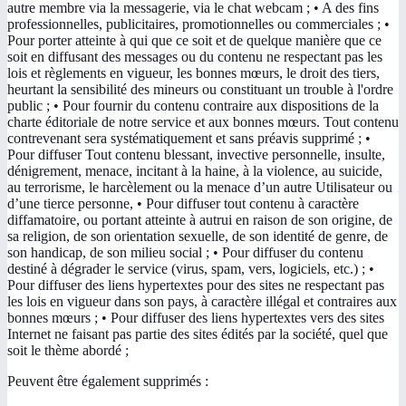
autre membre via la messagerie, via le chat webcam ; • A des fins
professionnelles, publicitaires, promotionnelles ou commerciales ; •
Pour porter atteinte à qui que ce soit et de quelque manière que ce
soit en diffusant des messages ou du contenu ne respectant pas les
lois et règlements en vigueur, les bonnes mœurs, le droit des tiers,
heurtant la sensibilité des mineurs ou constituant un trouble à l'ordre
public ; • Pour fournir du contenu contraire aux dispositions de la
charte éditoriale de notre service et aux bonnes mœurs. Tout contenu
contrevenant sera systématiquement et sans préavis supprimé ; •
Pour diffuser Tout contenu blessant, invective personnelle, insulte,
dénigrement, menace, incitant à la haine, à la violence, au suicide,
au terrorisme, le harcèlement ou la menace d’un autre Utilisateur ou
d’une tierce personne, • Pour diffuser tout contenu à caractère
diffamatoire, ou portant atteinte à autrui en raison de son origine, de
sa religion, de son orientation sexuelle, de son identité de genre, de
son handicap, de son milieu social ; • Pour diffuser du contenu
destiné à dégrader le service (virus, spam, vers, logiciels, etc.) ; •
Pour diffuser des liens hypertextes pour des sites ne respectant pas
les lois en vigueur dans son pays, à caractère illégal et contraires aux
bonnes mœurs ; • Pour diffuser des liens hypertextes vers des sites
Internet ne faisant pas partie des sites édités par la société, quel que
soit le thème abordé ;
Peuvent être également supprimés :